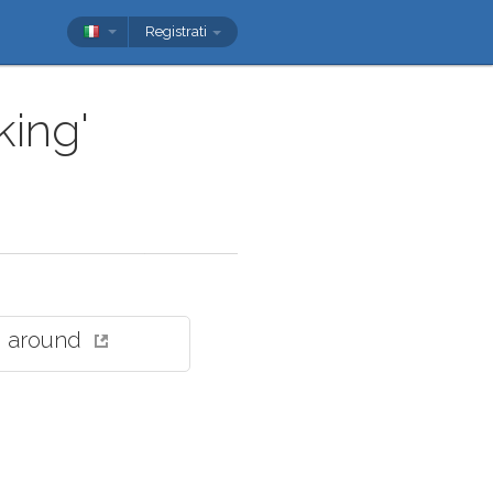
Registrati
king'
g around