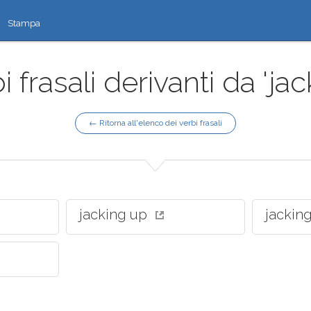
Stampa
i frasali derivanti da 'jac
← Ritorna all'elenco dei verbi frasali
jacking up
jackin