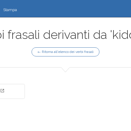
Stampa
i frasali derivanti da 'kid
← Ritorna all'elenco dei verbi frasali