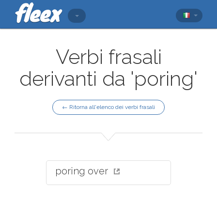
Verbi frasali
derivanti da 'poring'
← Ritorna all'elenco dei verbi frasali
poring over