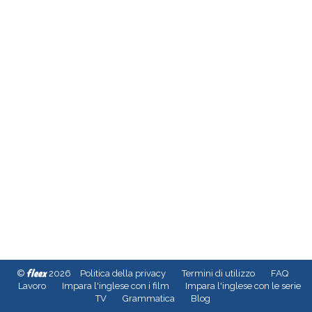
fleex
©
2026
Politica della privacy
Termini di utilizzo
FAQ
Lavoro
Impara l'inglese con i film
Impara l'inglese con le serie
TV
Grammatica
Blog