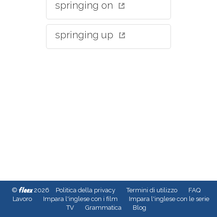
springing on
springing up
fleex
©
2026
Politica della privacy
Termini di utilizzo
FAQ
Lavoro
Impara l'inglese con i film
Impara l'inglese con le serie
TV
Grammatica
Blog