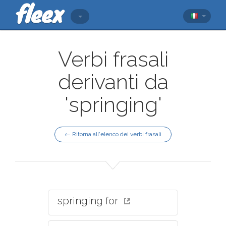
Verbi frasali
derivanti da
'springing'
← Ritorna all'elenco dei verbi frasali
springing for