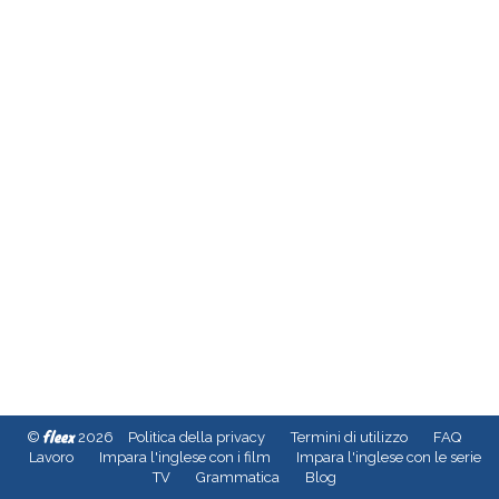
fleex
©
2026
Politica della privacy
Termini di utilizzo
FAQ
Lavoro
Impara l'inglese con i film
Impara l'inglese con le serie
TV
Grammatica
Blog