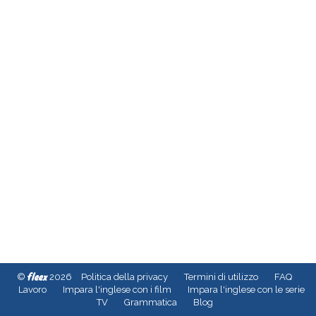
fleex
©
2026
Politica della privacy
Termini di utilizzo
FAQ
Lavoro
Impara l'inglese con i film
Impara l'inglese con le serie
TV
Grammatica
Blog