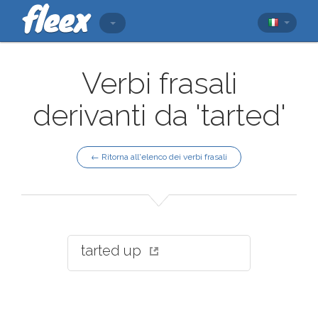
Verbi frasali
derivanti da 'tarted'
← Ritorna all'elenco dei verbi frasali
tarted up