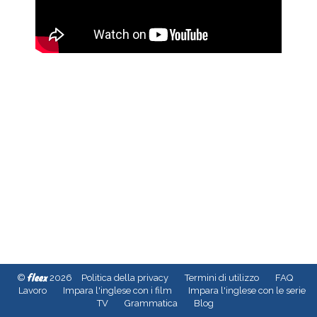
fleex
©
2026
Politica della privacy
Termini di utilizzo
FAQ
Lavoro
Impara l'inglese con i film
Impara l'inglese con le serie
TV
Grammatica
Blog