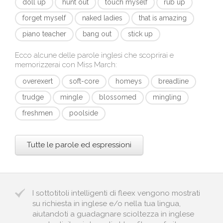
doll up
hunt out
touch myself
rub up
forget myself
naked ladies
that is amazing
piano teacher
bang out
stick up
Ecco alcune delle parole inglesi che scoprirai e
memorizzerai con
Miss March
:
overexert
soft-core
homeys
breadline
trudge
mingle
blossomed
mingling
freshmen
poolside
Tutte le parole ed espressioni
I sottotitoli intelligenti di fleex vengono mostrati
su richiesta in inglese e/o nella tua lingua,
aiutandoti a guadagnare scioltezza in inglese