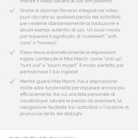
mentre ti rilassi davanti al tuo film preferito.
Grazie ai dizionari Reverso integrati nei video,
puoi cliccare su qualsiasi parola dei sottotitoli
per vederne istantaneamente la traduzione e
alcuni esempi autentici di uso. Un buon modo
per imparare il significato di "overexert", "soft-
core" o "homeys".
Fleex rileva automaticamente le espressioni
inglesi contenute in Miss March, come "doll up",
"hunt out" o "touch myself". Il modo perfetto per
perfezionare il tuo inglese!
Mentre guardi Miss March, hai a disposizione
molte altre funzionalità per imparare ancora più
efficacemente, tra cui una lista personale di
vocaboli per salvare le parole da assimilare, la
navigazione facilitata tra i sottotitoli o l'opzione di
pronuncia lenta dei dialoghi.