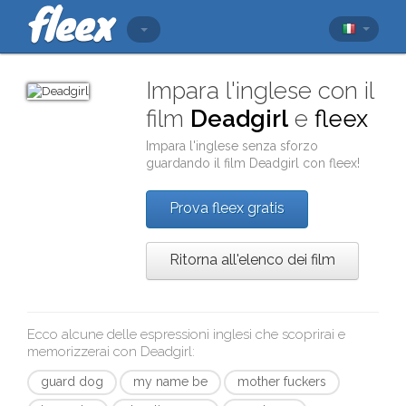
Impara l'inglese con il
film
Deadgirl
e
fleex
Impara l'inglese senza sforzo
guardando il film
Deadgirl
con
fleex
!
Prova fleex gratis
Ritorna all'elenco dei film
Ecco alcune delle espressioni inglesi che scoprirai e
memorizzerai con
Deadgirl
:
guard dog
my name be
mother fuckers