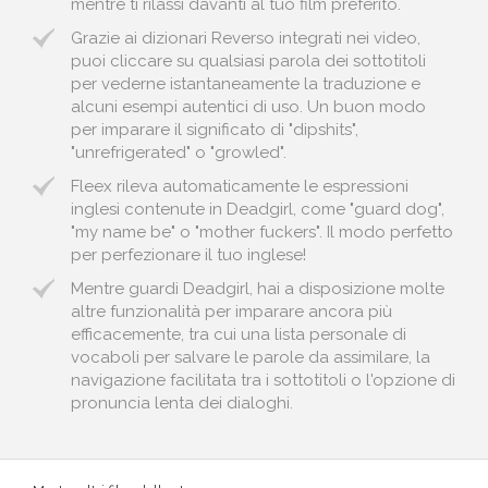
mentre ti rilassi davanti al tuo film preferito.
Grazie ai dizionari Reverso integrati nei video,
puoi cliccare su qualsiasi parola dei sottotitoli
per vederne istantaneamente la traduzione e
alcuni esempi autentici di uso. Un buon modo
per imparare il significato di "dipshits",
"unrefrigerated" o "growled".
Fleex rileva automaticamente le espressioni
inglesi contenute in Deadgirl, come "guard dog",
"my name be" o "mother fuckers". Il modo perfetto
per perfezionare il tuo inglese!
Mentre guardi Deadgirl, hai a disposizione molte
altre funzionalità per imparare ancora più
efficacemente, tra cui una lista personale di
vocaboli per salvare le parole da assimilare, la
navigazione facilitata tra i sottotitoli o l'opzione di
pronuncia lenta dei dialoghi.