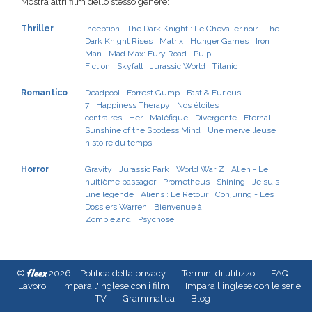
Mostra altri film dello stesso genere:
Thriller
Inception
The Dark Knight : Le Chevalier noir
The
Dark Knight Rises
Matrix
Hunger Games
Iron
Man
Mad Max: Fury Road
Pulp
Fiction
Skyfall
Jurassic World
Titanic
Romantico
Deadpool
Forrest Gump
Fast & Furious
7
Happiness Therapy
Nos étoiles
contraires
Her
Maléfique
Divergente
Eternal
Sunshine of the Spotless Mind
Une merveilleuse
histoire du temps
Horror
Gravity
Jurassic Park
World War Z
Alien - Le
huitième passager
Prometheus
Shining
Je suis
une légende
Aliens : Le Retour
Conjuring - Les
Dossiers Warren
Bienvenue à
Zombieland
Psychose
fleex
©
2026
Politica della privacy
Termini di utilizzo
FAQ
Lavoro
Impara l'inglese con i film
Impara l'inglese con le serie
TV
Grammatica
Blog