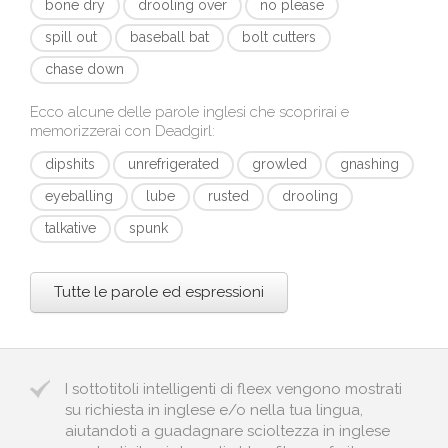
bone dry
drooling over
no please
spill out
baseball bat
bolt cutters
chase down
Ecco alcune delle parole inglesi che scoprirai e
memorizzerai con
Deadgirl
:
dipshits
unrefrigerated
growled
gnashing
eyeballing
lube
rusted
drooling
talkative
spunk
Tutte le parole ed espressioni
I sottotitoli intelligenti di fleex vengono mostrati
su richiesta in inglese e/o nella tua lingua,
aiutandoti a guadagnare scioltezza in inglese