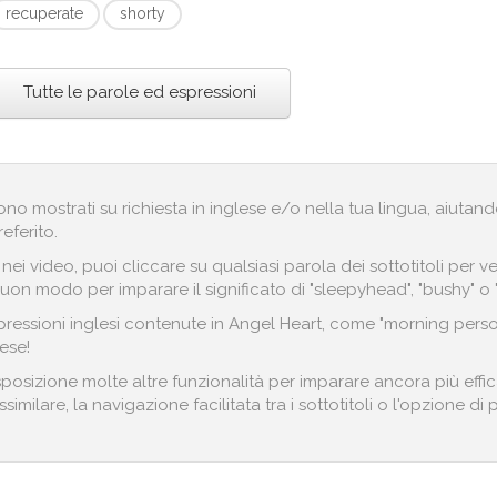
recuperate
shorty
Tutte le parole ed espressioni
engono mostrati su richiesta in inglese e/o nella tua lingua, aiut
referito.
i nei video, puoi cliccare su qualsiasi parola dei sottotitoli pe
uon modo per imparare il significato di "sleepyhead", "bushy" o 
ressioni inglesi contenute in Angel Heart, come "morning person"
ese!
sposizione molte altre funzionalità per imparare ancora più effic
imilare, la navigazione facilitata tra i sottotitoli o l'opzione di