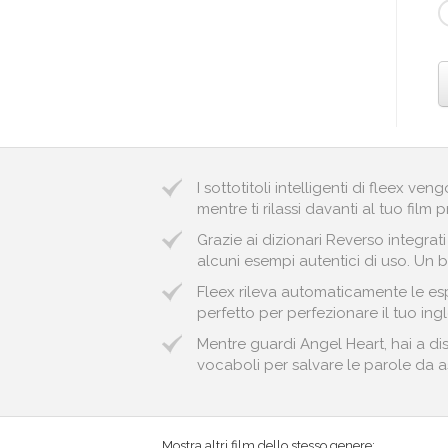
I sottotitoli intelligenti di fleex v
mentre ti rilassi davanti al tuo film p
Grazie ai dizionari Reverso integrat
alcuni esempi autentici di uso. Un b
Fleex rileva automaticamente le esp
perfetto per perfezionare il tuo ingl
Mentre guardi Angel Heart, hai a di
vocaboli per salvare le parole da ass
Mostra altri film dello stesso genere: