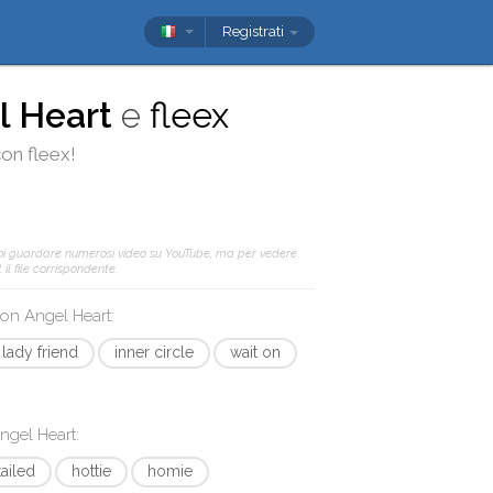
Registrati
l Heart
e
fleex
con
fleex
!
oi guardare numerosi video su YouTube, ma per vedere
il file corrispondente.
 con
Angel Heart
:
lady friend
inner circle
wait on
ngel Heart
:
tailed
hottie
homie