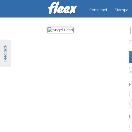
Contattaci
Stampa
I
Feedback
L
al
E
E