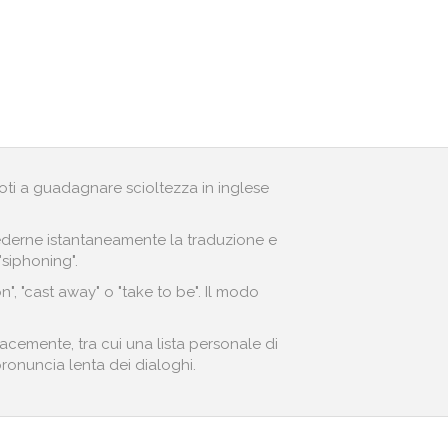
andoti a guadagnare scioltezza in inglese
r vederne istantaneamente la traduzione e
"siphoning".
, "cast away" o "take to be". Il modo
acemente, tra cui una lista personale di
 pronuncia lenta dei dialoghi.