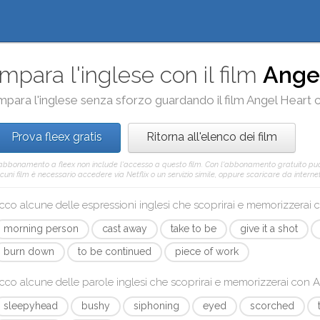
Impara l'inglese con il film
Ange
mpara l'inglese senza sforzo guardando il film
Angel Heart
Prova fleex gratis
Ritorna all'elenco dei film
'abbonamento a fleex non include l'accesso a questo film. Con l'abbonamento gratuito pu
cuni film è necessario accedere via Netflix o un servizio simile, oppure scaricare da internet 
cco alcune delle espressioni inglesi che scoprirai e memorizzerai
morning person
cast away
take to be
give it a shot
burn down
to be continued
piece of work
cco alcune delle parole inglesi che scoprirai e memorizzerai con
A
sleepyhead
bushy
siphoning
eyed
scorched