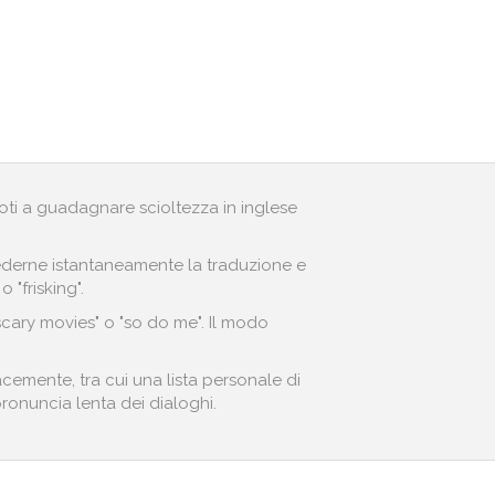
andoti a guadagnare scioltezza in inglese
r vederne istantaneamente la traduzione e
 "frisking".
scary movies" o "so do me". Il modo
acemente, tra cui una lista personale di
 pronuncia lenta dei dialoghi.