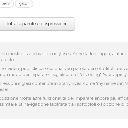
perv
gator
Tutte le parole ed espressioni
engono mostrati su richiesta in inglese e/o nella tua lingua, aiut
referito.
i nei video, puoi cliccare su qualsiasi parola dei sottotitoli pe
on modo per imparare il significato di "disrobing", "worshiping" o
ressioni inglesi contenute in Starry Eyes, come "my name be", "
ese!
posizione molte altre funzionalità per imparare ancora più effic
imilare, la navigazione facilitata tra i sottotitoli o l'opzione di