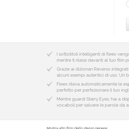
I sottotitoli intelligenti di fleex v
mentre ti rilassi davanti al tuo film p
Grazie ai dizionari Reverso integrat
alcuni esempi autentici di uso. Un bu
Fleex rileva automaticamente le esp
perfetto per perfezionare il tuo ingl
Mentre guardi Starry Eyes, hai a dis
vocaboli per salvare le parole da ass
Mostra altri film dello stesso genere: