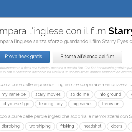
Impara l'inglese con il film
Starr
mpara l'inglese senza sforzo guardando il film
Starry Eyes
c
Prova fleex gratis
Ritorna all'elenco dei film
'abbonamento a fleex non include l'accesso a questo film. Con l'abbonamento gratuito pu
cuni film è necessario accedere via Netflix o un servizio simile, oppure scaricare da internet 
cco alcune delle espressioni inglesi che scoprirai e memorizzerai
my name be
scary movies
so do me
into ground
let yourself go
leading lady
big names
throw on
cco alcune delle parole inglesi che scoprirai e memorizzerai con
S
disrobing
worshiping
frisking
headshot
doers