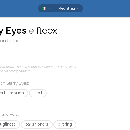
Registrati
y Eyes
e
fleex
on
fleex
!
oi guardare numerosi video su YouTube, ma per vedere
il file corrispondente.
 con
Starry Eyes
:
with ambition
in bit
tarry Eyes
:
ugliness
parishioners
birthing