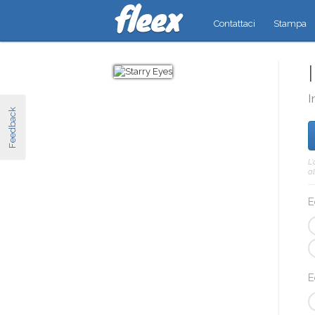
Contattaci
Stampa
I
Feedback
L
al
E
E