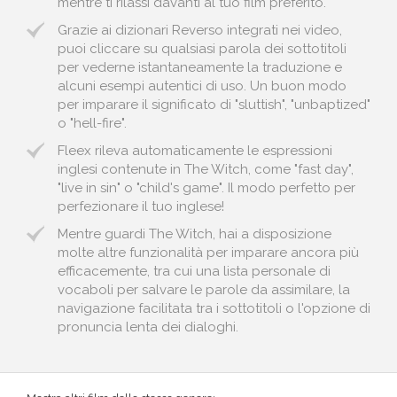
mentre ti rilassi davanti al tuo film preferito.
Grazie ai dizionari Reverso integrati nei video,
puoi cliccare su qualsiasi parola dei sottotitoli
per vederne istantaneamente la traduzione e
alcuni esempi autentici di uso. Un buon modo
per imparare il significato di "sluttish", "unbaptized"
o "hell-fire".
Fleex rileva automaticamente le espressioni
inglesi contenute in The Witch, come "fast day",
"live in sin" o "child's game". Il modo perfetto per
perfezionare il tuo inglese!
Mentre guardi The Witch, hai a disposizione
molte altre funzionalità per imparare ancora più
efficacemente, tra cui una lista personale di
vocaboli per salvare le parole da assimilare, la
navigazione facilitata tra i sottotitoli o l'opzione di
pronuncia lenta dei dialoghi.