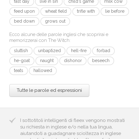
fast day
live in sin
child's game
milk cow
feed upon
wheat field
trifle with
lie before
bed down
grows out
Ecco alcune delle parole inglesi che scoprirai e
memorizzerai con
The Witch
:
sluttish
unbaptized
hell-fire
forbad
he-goat
naught
dishonor
beseech
teats
hallowed
Tutte le parole ed espressioni
I sottotitoli intelligenti di fleex vengono mostrati
su richiesta in inglese e/o nella tua lingua,
aiutandoti a guadagnare scioltezza in inglese