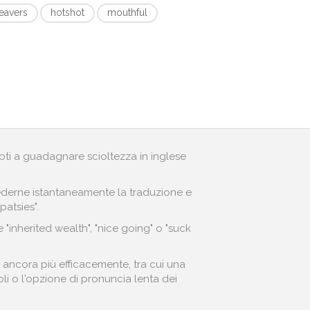
eavers
hotshot
mouthful
andoti a guadagnare scioltezza in inglese
r vederne istantaneamente la traduzione e
patsies".
"inherited wealth", "nice going" o "suck
 ancora più efficacemente, tra cui una
toli o l'opzione di pronuncia lenta dei