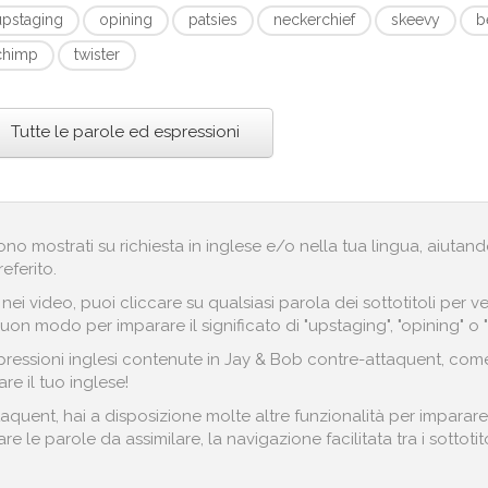
upstaging
opining
patsies
neckerchief
skeevy
b
chimp
twister
Tutte le parole ed espressioni
engono mostrati su richiesta in inglese e/o nella tua lingua, aiut
referito.
i nei video, puoi cliccare su qualsiasi parola dei sottotitoli pe
uon modo per imparare il significato di "upstaging", "opining" o "
ressioni inglesi contenute in Jay & Bob contre-attaquent, come 
re il tuo inglese!
quent, hai a disposizione molte altre funzionalità per imparare
re le parole da assimilare, la navigazione facilitata tra i sottoti