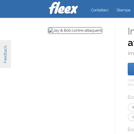
Contattaci
Stampa
I
a
Feedback
Im
L'a
alcu
Ecc
Ecc