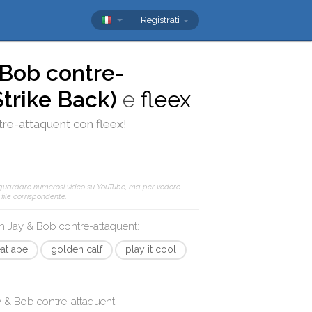
Registrati
 Bob contre-
Strike Back)
e
fleex
tre-attaquent
con
fleex
!
 guardare numerosi video su YouTube, ma per vedere
 file corrispondente.
on
Jay & Bob contre-attaquent
:
at ape
golden calf
play it cool
y & Bob contre-attaquent
: