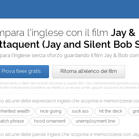
mpara l'inglese con il film
Jay &
ttaquent (Jay and Silent Bob 
para l'inglese senza sforzo guardando il film
Jay & Bob con
Prova fleex gratis
Ritorna all'elenco dei film
bbonamento a fleex non include l'accesso a questo film. Con l'abbonamento gratuito puoi
ni film è necessario accedere via Netflix o un servizio simile, oppure scaricare da internet il
o alcune delle espressioni inglesi che scoprirai e memorizzerai c
inherited wealth
nice going
suck ass
hit the deck
gre
catch phrase
hood ornament
unemployment line
o alcune delle parole inglesi che scoprirai e memorizzerai con
Ja