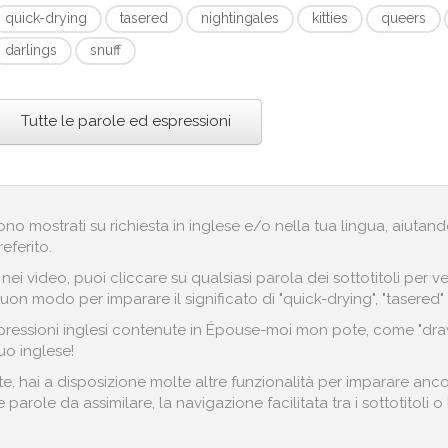
quick-drying
tasered
nightingales
kitties
queers
darlings
snuff
Tutte le parole ed espressioni
engono mostrati su richiesta in inglese e/o nella tua lingua, aiut
referito.
i nei video, puoi cliccare su qualsiasi parola dei sottotitoli pe
uon modo per imparare il significato di "quick-drying", "tasered" 
pressioni inglesi contenute in Épouse-moi mon pote, come "draw 
uo inglese!
hai a disposizione molte altre funzionalità per imparare ancora
parole da assimilare, la navigazione facilitata tra i sottotitoli 