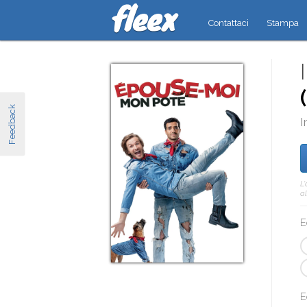
Contattaci
Stampa
Feedback
I
L
al
E
E