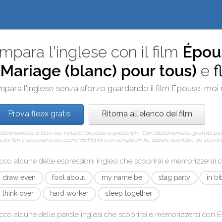
Impara l'inglese con il film
Épou
(Mariage (blanc) pour tous)
e
f
mpara l'inglese senza sforzo guardando il film
Épouse-moi 
Prova fleex gratis
Ritorna all'elenco dei film
'abbonamento a fleex non include l'accesso a questo film. Con l'abbonamento gratuito pu
cuni film è necessario accedere via Netflix o un servizio simile, oppure scaricare da internet 
cco alcune delle espressioni inglesi che scoprirai e memorizzerai
draw even
fool about
my name be
stag party
in bit
think over
hard worker
sleep together
cco alcune delle parole inglesi che scoprirai e memorizzerai con
É