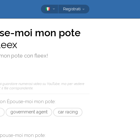
Registrati
se-moi mon pote
leex
mon pote
con
fleex
!
oi guardare numerosi video su YouTube, ma per vedere
il file corrispondente.
 con
Épouse-moi mon pote
:
government agent
car racing
pouse-moi mon pote
: