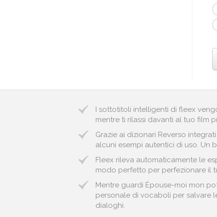
I sottotitoli intelligenti di fleex v
mentre ti rilassi davanti al tuo film p
Grazie ai dizionari Reverso integrat
alcuni esempi autentici di uso. Un b
Fleex rileva automaticamente le es
modo perfetto per perfezionare il t
Mentre guardi Épouse-moi mon pote, 
personale di vocaboli per salvare le 
dialoghi.