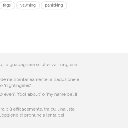
fags
yawning
panicking
andoti a guadagnare scioltezza in inglese
r vederne istantaneamente la traduzione e
o "nightingales".
even", "fool about" o "my name be". Il
 più efficacemente, tra cui una lista
o l'opzione di pronuncia lenta dei