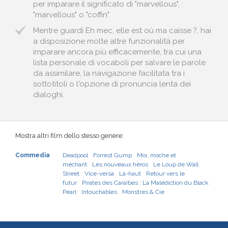
per imparare il significato di "marvellous",
"marvellous" o "coffin".
Mentre guardi Eh mec, elle est où ma caisse ?, hai
a disposizione molte altre funzionalità per
imparare ancora più efficacemente, tra cui una
lista personale di vocaboli per salvare le parole
da assimilare, la navigazione facilitata tra i
sottotitoli o l'opzione di pronuncia lenta dei
dialoghi.
Mostra altri film dello stesso genere:
Commedia
Deadpool
Forrest Gump
Moi, moche et
méchant
Les nouveaux héros
Le Loup de Wall
Street
Vice-versa
Là-haut
Retour vers le
futur
Pirates des Caraïbes : La Malédiction du Black
Pearl
Intouchables
Monstres & Cie