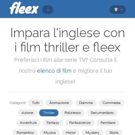
Impara l'inglese con
i film thriller e fleex
Preferisci i film alle serie TV? Consulta il
nostro
elenco di film
e migliora il tuo
inglese!
Categorie:
Tutti
Animazione
Dramma
Commedia
Azione
Thriller
Poliziesco
Documentario
Avventura
Fantasy
Fantascienza
Familiare
Romantico
Musica
Horror
Mystery
Storia