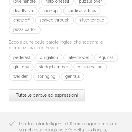
love handle
help oneself
puzzle over
deadly sin
slice up
cardinal virtues
chew off
soaked through
silver tongue
pizza parlor
Ecco alcune delle parole inglesi che scoprirai e
memorizzerai con
Seven
:
pederast
purgation
late-model
Aquinas
gluttony
sledgehammer
masturbating
weirder
springing
genitals
Tutte le parole ed espressioni
I sottotitoli intelligenti di fleex vengono mostrati
su richiesta in inglese e/o nella tua lingua,