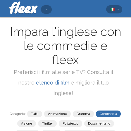
Impara l'inglese con
le commedie e
fleex
Preferisci i film alle serie TV? Consulta il
nostro
elenco di film
e migliora il tuo
inglese!
Categorie:
Tutti
Animazione
Dramma
Commedia
Azione
Thriller
Poliziesco
Documentario