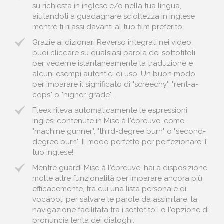
su richiesta in inglese e/o nella tua lingua,
aiutandoti a guadagnare scioltezza in inglese
mentre ti rilassi davanti al tuo film preferito.
Grazie ai dizionari Reverso integrati nei video,
puoi cliccare su qualsiasi parola dei sottotitoli
per vederne istantaneamente la traduzione e
alcuni esempi autentici di uso. Un buon modo
per imparare il significato di "screechy", "rent-a-
cops" o "higher-grade".
Fleex rileva automaticamente le espressioni
inglesi contenute in Mise à l'épreuve, come
"machine gunner", "third-degree burn" o "second-
degree burn". Il modo perfetto per perfezionare il
tuo inglese!
Mentre guardi Mise à l'épreuve, hai a disposizione
molte altre funzionalità per imparare ancora più
efficacemente, tra cui una lista personale di
vocaboli per salvare le parole da assimilare, la
navigazione facilitata tra i sottotitoli o l'opzione di
pronuncia lenta dei dialoghi.