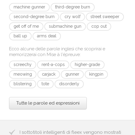
machine gunner
third-degree burn
second-degree burn
cry wolf
street sweeper
get off of me
submachine gun
cop out
ball up
arms deal
Ecco alcune delle parole inglesi che scoprirai e
memorizzerai con
Mise à l'épreuve
:
screechy
rent-a-cops
higher-grade
meowing
carjack
gunner
kingpin
blistering
tote
disorderly
Tutte le parole ed espressioni
I sottotitoli intelligenti di fleex vengono mostrati