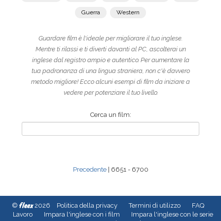
Guerra
Western
Guardare film è l'ideale per migliorare il tuo inglese.
Mentre ti rilassi e ti diverti davanti al PC, ascolterai un
inglese dal registro ampio e autentico. Per aumentare la
tua padronanza di una lingua straniera, non c'è davvero
metodo migliore! Ecco alcuni esempi di film da iniziare a
vedere per potenziare il tuo livello.
Cerca un film:
Precedente
| 6651 - 6700
fleex
©
2026
Politica della privacy
Termini di utilizzo
FAQ
Lavoro
Impara l'inglese con i film
Impara l'inglese con le serie