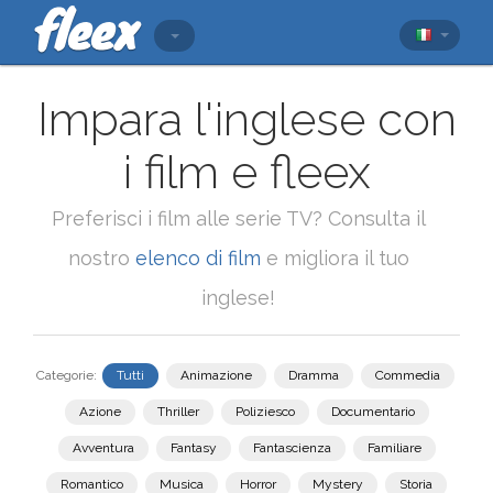
Impara l'inglese con
i film e fleex
Preferisci i film alle serie TV? Consulta il
nostro
elenco di film
e migliora il tuo
inglese!
Categorie:
Tutti
Animazione
Dramma
Commedia
Azione
Thriller
Poliziesco
Documentario
Avventura
Fantasy
Fantascienza
Familiare
Romantico
Musica
Horror
Mystery
Storia