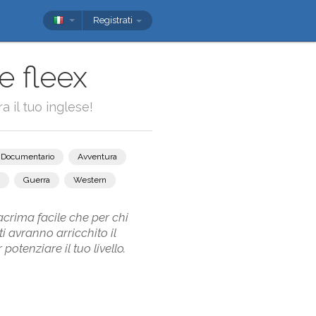
Registrati
e fleex
a il tuo inglese!
Documentario
Avventura
Guerra
Western
acrima facile che per chi
ti avranno arricchito il
otenziare il tuo livello.