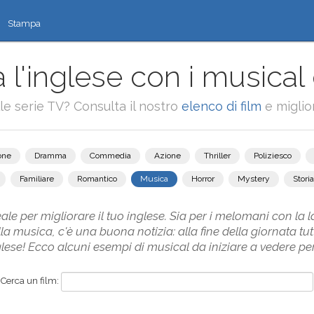
Stampa
 l'inglese con i musical 
alle serie TV? Consulta il nostro
elenco di film
e miglior
one
Dramma
Commedia
Azione
Thriller
Poliziesco
Familiare
Romantico
Musica
Horror
Mystery
Storia
ale per migliorare il tuo inglese. Sia per i melomani con la l
la musica, c'è una buona notizia: alla fine della giornata tut
ese! Ecco alcuni esempi di musical da iniziare a vedere per p
Cerca un film: