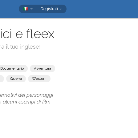
Registrati
ci e fleex
a il tuo inglese!
Documentario
Avventura
Guerra
Western
si emotivi dei personaggi
o alcuni esempi di film