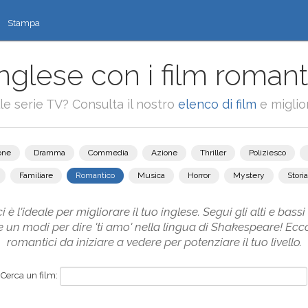
Stampa
inglese con i film romanti
alle serie TV? Consulta il nostro
elenco di film
e miglior
one
Dramma
Commedia
Azione
Thriller
Poliziesco
Familiare
Romantico
Musica
Horror
Mystery
Storia
è l'ideale per migliorare il tuo inglese. Segui gli alti e bas
e un modi per dire 'ti amo' nella lingua di Shakespeare! Ecc
romantici da iniziare a vedere per potenziare il tuo livello.
Cerca un film: