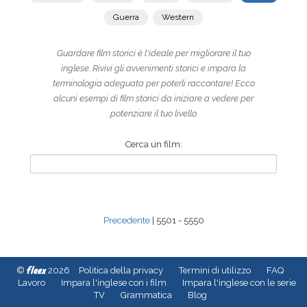
Guerra
Western
Guardare film storici è l'ideale per migliorare il tuo
inglese. Rivivi gli avvenimenti storici e impara la
terminologia adeguata per poterli raccontare! Ecco
alcuni esempi di film storici da iniziare a vedere per
potenziare il tuo livello.
Cerca un film:
Precedente
| 5501 - 5550
fleex
©
2026
Politica della privacy
Termini di utilizzo
FAQ
Lavoro
Impara l'inglese con i film
Impara l'inglese con le serie
TV
Grammatica
Blog