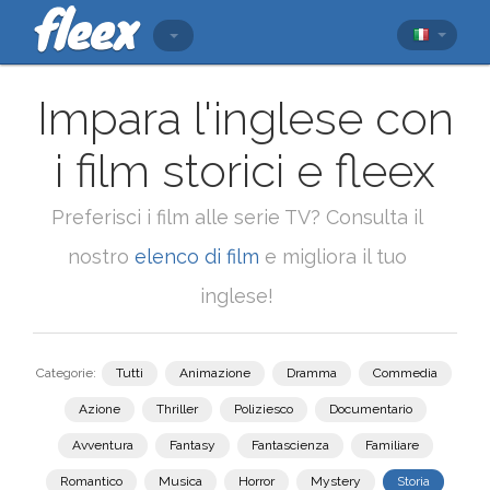
Impara l'inglese con
i film storici e fleex
Preferisci i film alle serie TV? Consulta il
nostro
elenco di film
e migliora il tuo
inglese!
Categorie:
Tutti
Animazione
Dramma
Commedia
Azione
Thriller
Poliziesco
Documentario
Avventura
Fantasy
Fantascienza
Familiare
Romantico
Musica
Horror
Mystery
Storia