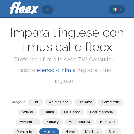
Impara l'inglese con
i musical e fleex
Preferisci i film alle serie TV? Consulta il
nostro
elenco di film
e migliora il tuo
inglese!
Categorie:
Tutti
Animazione
Dramma
Commedia
Azione
Thriller
Poliziesco
Documentario
Avventura
Fantasy
Fantascienza
Familiare
Romantico
Musica
Horror
Mystery
Storia