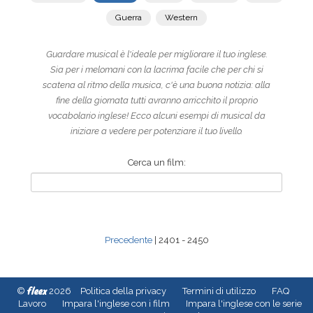
Guerra
Western
Guardare musical è l'ideale per migliorare il tuo inglese.
Sia per i melomani con la lacrima facile che per chi si
scatena al ritmo della musica, c'è una buona notizia: alla
fine della giornata tutti avranno arricchito il proprio
vocabolario inglese! Ecco alcuni esempi di musical da
iniziare a vedere per potenziare il tuo livello.
Cerca un film:
Precedente
| 2401 - 2450
fleex
©
2026
Politica della privacy
Termini di utilizzo
FAQ
Lavoro
Impara l'inglese con i film
Impara l'inglese con le serie