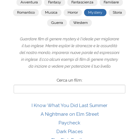
Avventura
Fantasy
Fantascienza
Familiare
Romantico
Musica
Horror
Mystery
Storia
Guerra
Western
Guardare film di genere mystery è l'ideale per migliorare
il tuo inglese. Mentre esplori le stranezze e le assurdità
del nostro mondo, imparerai nuove parole ed espressioni
in inglese. Ecco alcuni esempi di film di genere mystery
da iniziare a vedere per potenziare il tuo livello.
Cerca un film:
I Know What You Did Last Summer
A Nightmare on Elm Street
Paycheck
Dark Places