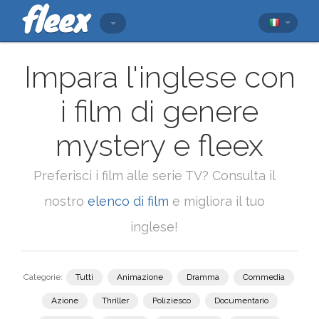
Impara l'inglese con
i film di genere
mystery e fleex
Preferisci i film alle serie TV? Consulta il
nostro
elenco di film
e migliora il tuo
inglese!
Categorie:
Tutti
Animazione
Dramma
Commedia
Azione
Thriller
Poliziesco
Documentario