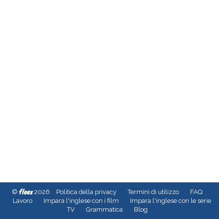
fleex
©
2026
Politica della privacy
Termini di utilizzo
FAQ
Lavoro
Impara l'inglese con i film
Impara l'inglese con le serie
TV
Grammatica
Blog