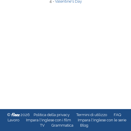
4 -
Valentine's Day
fleex
©
2026
Politica della privacy
Termini di utilizzo
FAQ
Lavoro
Impara l'inglese con i film
Impara l'inglese con le serie
TV
Grammatica
Blog