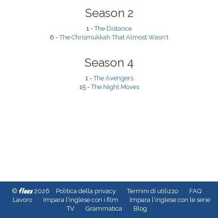
Season 2
1 -
The Distance
6 -
The Chrismukkah That Almost Wasn't
Season 4
1 -
The Avengers
15 -
The Night Moves
fleex
©
2026
Politica della privacy
Termini di utilizzo
FAQ
Lavoro
Impara l'inglese con i film
Impara l'inglese con le serie
TV
Grammatica
Blog