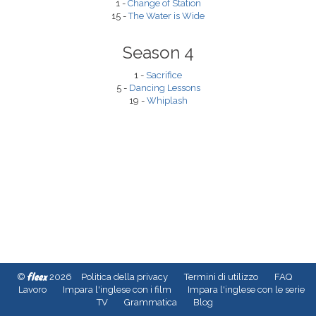
1 -
Change of Station
15 -
The Water is Wide
Season 4
1 -
Sacrifice
5 -
Dancing Lessons
19 -
Whiplash
fleex
©
2026
Politica della privacy
Termini di utilizzo
FAQ
Lavoro
Impara l'inglese con i film
Impara l'inglese con le serie
TV
Grammatica
Blog