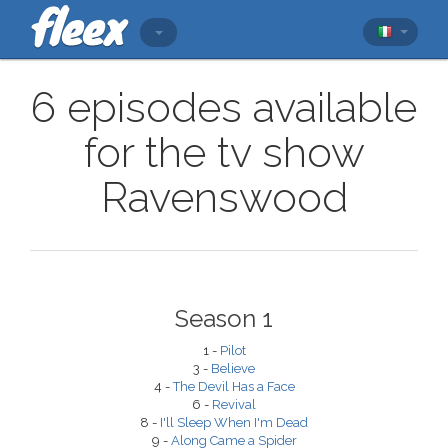
6 episodes available
for the tv show
Ravenswood
Season 1
1 -
Pilot
3 -
Believe
4 -
The Devil Has a Face
6 -
Revival
8 -
I'll Sleep When I'm Dead
9 -
Along Came a Spider