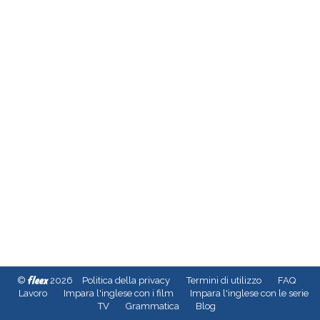
fleex
©
2026
Politica della privacy
Termini di utilizzo
FAQ
Lavoro
Impara l'inglese con i film
Impara l'inglese con le serie
TV
Grammatica
Blog