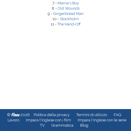
7 -
Mama's Boy
8 -
Old Wounds
9 -
Gingerbread Man
10 -
Stockholm
11 -
The Hand-Off
fleex
©
2026
Politica della privacy
Termini di utilizzo
FAQ
Lavoro
Impara l'inglese con i film
Impara l'inglese con le serie
TV
Grammatica
Blog