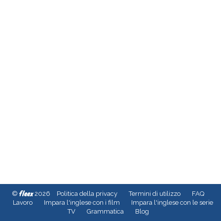
fleex
©
2026
Politica della privacy
Termini di utilizzo
FAQ
Lavoro
Impara l'inglese con i film
Impara l'inglese con le serie
TV
Grammatica
Blog