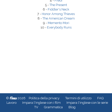
4 -
Fredi
5 -
The Present
6 -
Fiddler's Neck
7 -
Honor Among Thieves
8 -
The American Dream
9 -
Memento Mori
10 -
Everybody Runs
fleex
©
2026
Politica della privacy
Termini di utilizzo
FAQ
Lavoro
Impara l'inglese con i film
Impara l'inglese con le serie
TV
Grammatica
Blog