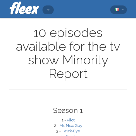
10 episodes
available for the tv
show Minority
Report
Season 1
1 -
Pilot
2 -
Mr. Nice Guy
3 -
Hawk-Eye