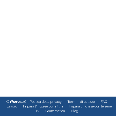
fleex
©
2026
Politica della privacy
Termini di utilizzo
FAQ
Lavoro
Impara l'inglese con i film
Impara l'inglese con le serie
TV
Grammatica
Blog