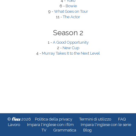
4 -
Yoko
6 -
Bowie
9 -
What Goes on Tour
11 -
The Actor
Season 2
1 -
A Good Opportunity
2 -
New Cup
4 -
Murray Takes It to the Next Level
fleex
©
2026
Politica della privacy
Termini di utilizzo
FAQ
Lavoro
Impara l'inglese con i film
Impara l'inglese con le serie
TV
Grammatica
Blog