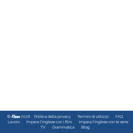
fleex
©
2026
Politica della privacy
Termini di utilizzo
FAQ
Lavoro
Impara l'inglese con i film
Impara l'inglese con le serie
TV
Grammatica
Blog