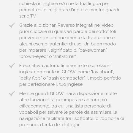
richiesta in inglese e/o nella tua lingua per
permetterti di migliorare l'inglese mentre guardi
serie TV.
Grazie ai dizionari Reverso integrati nei video,
puoi cliccare su qualsiasi parola dei sottotitoli
per vederne istantaneamente la traduzione e
alcuni esempi autentici di uso. Un buon modo
per imparare il significato di "cavewoman",
"brown-eyed" o "shit-stirrer".
Fleex rileva automaticamente le espressioni
inglesi contenute in GLOW, come "lay about",
"belly flop" o "trash compactor". Il modo perfetto
per perfezionare il tuo inglese!
Mentre guardi GLOW, hai a disposizione molte
altre funzionalità per imparare ancora più
efficacemente, tra cui una lista personale di
vocaboli per salvare le parole da assimilare, la
navigazione facilitata tra i sottotitoli o l'opzione di
pronuncia lenta dei dialoghi.