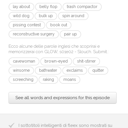
lay about
belly flop
trash compactor
wild dog
bulk up
spin around
pissing contest
book out
reconstructive surgery
pair up
Ecco alcune delle parole inglesi che scoprirai e
memorizzerai con
GLOW, s01e02 - Slouch. Submit.
:
cavewoman
brown-eyed
shit-stirrer
winsome
bathwater
exclaims
quitter
screeching
raking
moans
See all words and expressions for this episode
I sottotitoli intelligenti di fleex sono mostrati su