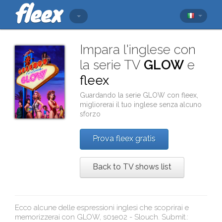
Impara l'inglese con
la serie TV
GLOW
e
fleex
Guardando la serie
GLOW
con
fleex
,
migliorerai il tuo inglese senza alcuno
sforzo
Prova fleex gratis
Back to TV shows list
Ecco alcune delle espressioni inglesi che scoprirai e
memorizzerai con
GLOW, s01e02 - Slouch. Submit.
: