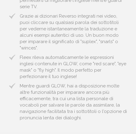
permetterti di migliorare l'inglese mentre guardi
serie TV.
Grazie ai dizionari Reverso integrati nei video,
puoi cliccare su qualsiasi parola dei sottotitoli
per vederne istantaneamente la traduzione e
alcuni esempi autentici di uso. Un buon modo
per imparare il significato di "suplex", "snarls" o
"winces".
Fleex rileva automaticamente le espressioni
inglesi contenute in GLOW, come "red scare", "eye
mask" o "fly high". Il modo perfetto per
perfezionare il tuo inglese!
Mentre guardi GLOW, hai a disposizione molte
altre funzionalità per imparare ancora più
efficacemente, tra cui una lista personale di
vocaboli per salvare le parole da assimilare, la
navigazione facilitata tra i sottotitoli o l'opzione di
pronuncia lenta dei dialoghi.