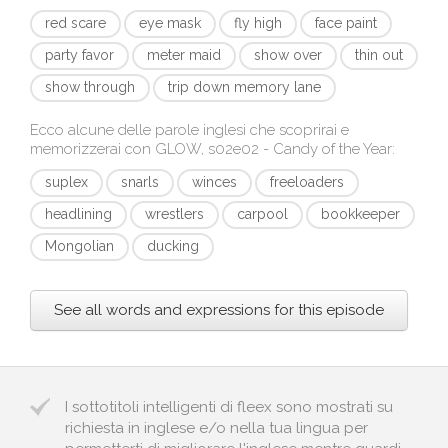
red scare
eye mask
fly high
face paint
party favor
meter maid
show over
thin out
show through
trip down memory lane
Ecco alcune delle parole inglesi che scoprirai e
memorizzerai con
GLOW, s02e02 - Candy of the Year
:
suplex
snarls
winces
freeloaders
headlining
wrestlers
carpool
bookkeeper
Mongolian
ducking
See all words and expressions for this episode
I sottotitoli intelligenti di fleex sono mostrati su
richiesta in inglese e/o nella tua lingua per