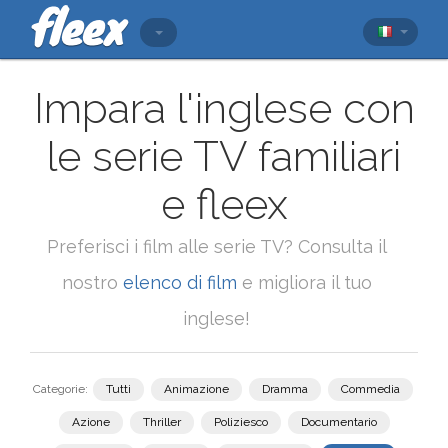
Impara l'inglese con
le serie TV familiari
e fleex
Preferisci i film alle serie TV? Consulta il
nostro
elenco di film
e migliora il tuo
inglese!
Categorie:
Tutti
Animazione
Dramma
Commedia
Azione
Thriller
Poliziesco
Documentario