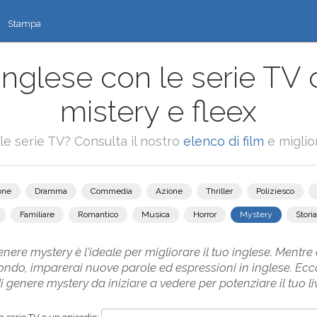
Stampa
'inglese con le serie TV 
mistery e fleex
alle serie TV? Consulta il nostro
elenco di film
e miglior
one
Dramma
Commedia
Azione
Thriller
Poliziesco
Familiare
Romantico
Musica
Horror
Mystery
Storia
nere mystery è l'ideale per migliorare il tuo inglese. Mentre e
ondo, imparerai nuove parole ed espressioni in inglese. Ecco
i genere mystery da iniziare a vedere per potenziare il tuo liv