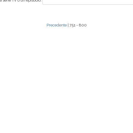
 serie TV o un episodio:
Precedente
| 751 - 800