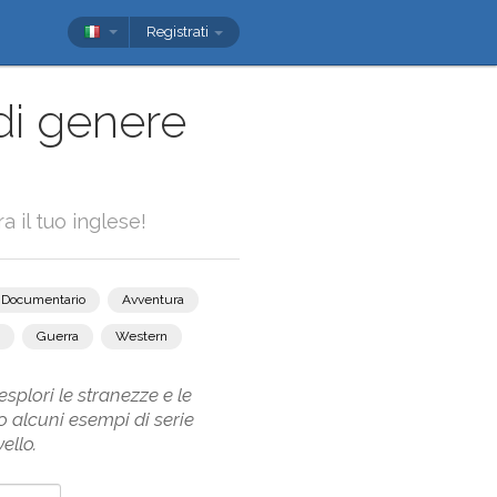
Registrati
di genere
a il tuo inglese!
Documentario
Avventura
Guerra
Western
splori le stranezze e le
 alcuni esempi di serie
ello.