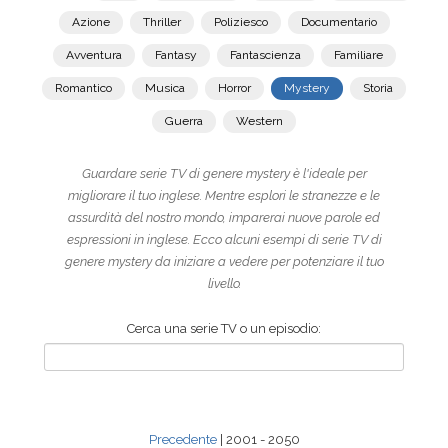
Azione
Thriller
Poliziesco
Documentario
Avventura
Fantasy
Fantascienza
Familiare
Romantico
Musica
Horror
Mystery
Storia
Guerra
Western
Guardare serie TV di genere mystery è l'ideale per
migliorare il tuo inglese. Mentre esplori le stranezze e le
assurdità del nostro mondo, imparerai nuove parole ed
espressioni in inglese. Ecco alcuni esempi di serie TV di
genere mystery da iniziare a vedere per potenziare il tuo
livello.
Cerca una serie TV o un episodio:
Precedente
| 2001 - 2050