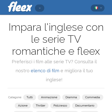
Impara l'inglese con
le serie TV
romantiche e fleex
Preferisci i film alle serie TV? Consulta il
nostro
elenco di film
e migliora il tuo
inglese!
Categorie:
Tutti
Animazione
Dramma
Commedia
Azione
Thriller
Poliziesco
Documentario