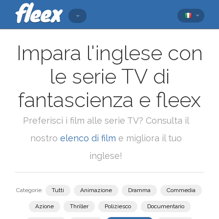
Impara l'inglese con
le serie TV di
fantascienza e fleex
Preferisci i film alle serie TV? Consulta il
nostro
elenco di film
e migliora il tuo
inglese!
Categorie:
Tutti
Animazione
Dramma
Commedia
Azione
Thriller
Poliziesco
Documentario