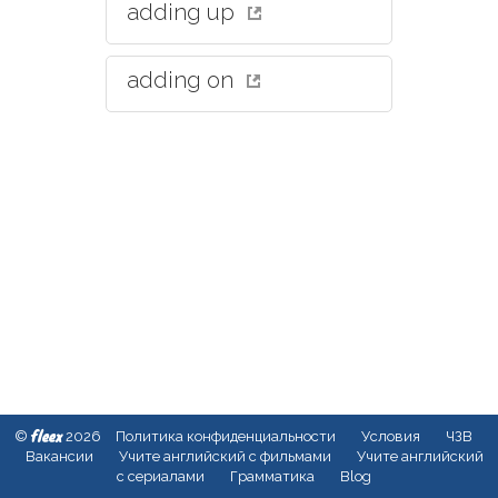
adding up
adding on
fleex
©
2026
Политика конфиденциальности
Условия
ЧЗВ
Вакансии
Учите английский с фильмами
Учите английский
с сериалами
Грамматика
Blog