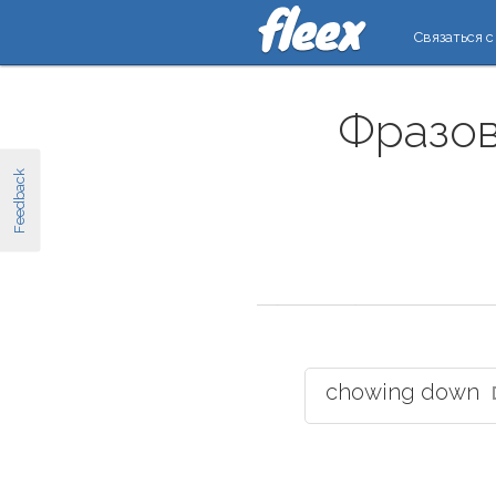
Связаться с
Фразов
Feedback
chowing down