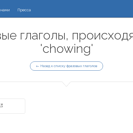
 нами
Пресса
ые глаголы, происход
'chowing'
← Назад к списку фразовых глаголов