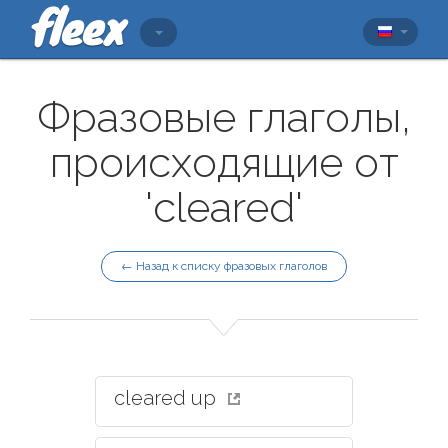
Фразовые глаголы,
происходящие от
'cleared'
← Назад к списку фразовых глаголов
cleared up