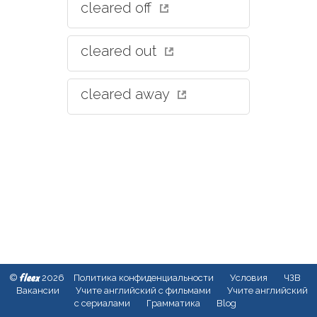
cleared off
cleared out
cleared away
fleex
©
2026
Политика конфиденциальности
Условия
ЧЗВ
Вакансии
Учите английский с фильмами
Учите английский
с сериалами
Грамматика
Blog