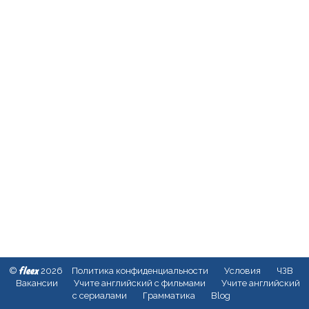
fleex
©
2026
Политика конфиденциальности
Условия
ЧЗВ
Вакансии
Учите английский с фильмами
Учите английский
с сериалами
Грамматика
Blog