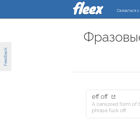
Связаться с
Фразовые
Feedback
eff off
A censored form of 
phrase fuck off.