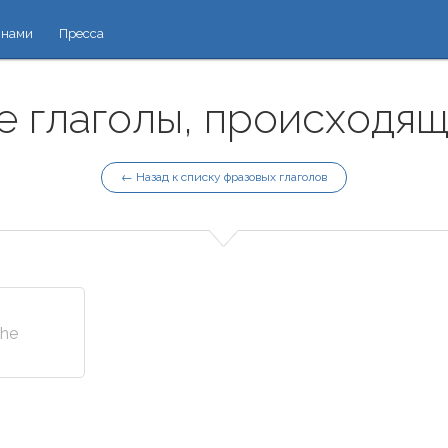
 нами
Пресса
 глаголы, происходящие
← Назад к списку фразовых глаголов
the