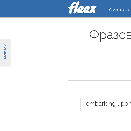
Связаться с
Фразов
Feedback
embarking upo