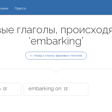
 нами
Пресса
ые глаголы, происход
'embarking'
← Назад к списку фразовых глаголов
n
embarking on