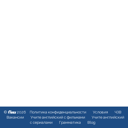
fleex
©
2026
Политика конфиденциальности
Условия
ЧЗВ
Вакансии
Учите английский с фильмами
Учите английский
с сериалами
Грамматика
Blog